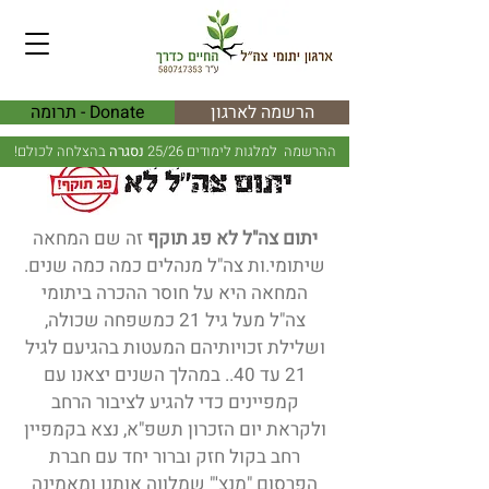
הרשמה לארגון
Donate - תרומה
ההרשמה למלגות לימודים 25/26
נסגרה
בהצלחה לכולם!
יתום צה"ל לא פג תוקף
זה שם המחאה
שיתומי.ות צה"ל מנהלים כמה כמה שנים.
המחאה היא על חוסר ההכרה ביתומי
צה"ל מעל גיל 21 כמשפחה שכולה,
ושלילת זכויותיהם המעטות בהגיעם לגיל
21 עד 40.. במהלך השנים יצאנו עם
קמפיינים כדי להגיע לציבור הרחב
ולקראת יום הזכרון תשפ"א, נצא בקמפיין
רחב בקול חזק וברור יחד עם חברת
הפרסום "מנצ'" שמלווה אותנו ומאמינה