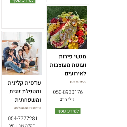
למידע נוסף
מגשי פירות
ועוגות מעוצבות
לאירועים
עו״סית קלינית
מסעדנות ומזון
ומטפלת זוגית
050-8930176
ומשפחתית
זולי חיים
בריאות ורפואה משלימה
למידע נוסף
054-7777281
דקלה צור שמיר