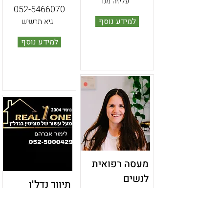
עליזה מנו
052-5466070
למידע נוסף
גיא תרשיש
למידע נוסף
מעסה רפואית
לנשים
תיווך נדל"ן
בריאות ורפואה משלימה
Real1One
054-3307175
דיור ותיווך נדל״ן