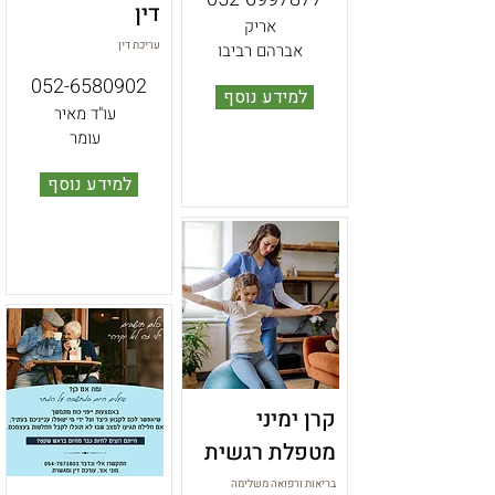
דין
אריק
עריכת דין
אברהם רביבו
052-6580902
למידע נוסף
עו"ד מאיר
עומר
למידע נוסף
קרן ימיני
מטפלת רגשית
בריאות ורפואה משלימה