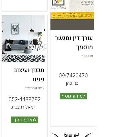
עורך דין ומגשר
מוסמך
עריכת דין
תכנון ועיצוב
09-7420470
פנים
בני כהן
עיצוב ואדריכלות
למידע נוסף
052-4488782
דניאל רוזנברג
למידע נוסף