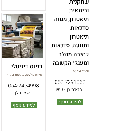
שחקנית
ובימאית
תיאטרון, מנחה
סדנאות
תיאטרון
ותנועה, סדנאות
כתיבה מהלב
ומעגלי הקשבה
דפוס דיגיטלי
תרבות ואמנות
שירותים לעסקים, מסחר וקניות
052-7291362
054-2454998
סנאית בן - געש
אייל גולן
למידע נוסף
למידע נוסף