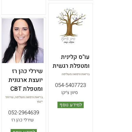
עו"ס קלינית
ומטפלת רגשית
שירלי כהן רז
בריאות ורפואה משלימה
יועצת ארגונית
054-5407723
ומטפלת CBT
סיוון צ׳יקו
בריאות ורפואה משלימה, שירותי
ייעוץ
למידע נוסף
052-2964639
שירלי כהן רז