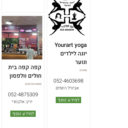
Yourart yoga
יוגה לילדים
ונוער
קפה קפה בית
ספורט
חולים וולפסון
052-4603698
מסעדנות ומזון
אביגיל רחמים
052-4875309
למידע נוסף
יריב אלבחרי
למידע נוסף