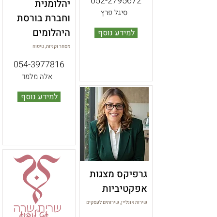
052-2795672
יהלומנית
סיגל פרץ
וחברת בורסת
היהלומים
למידע נוסף
מסחר וקניות, טיפוח
054-3977816
אלה מלמד
למידע נוסף
גרפיקס מצגות
אפקטיביות
שירות אונליין, שירותים לעסקים