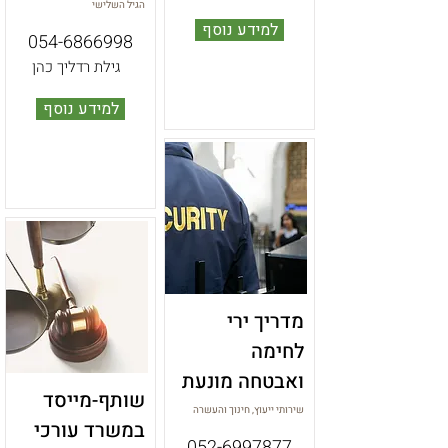
הגיל השלישי
למידע נוסף
054-6866998
גילת רדליך כהן
למידע נוסף
מדריך ירי
לחימה
ואבטחה מונעת
שותף-מייסד
שירותי ייעוץ, חינוך והעשרה
במשרד עורכי
052-6997877