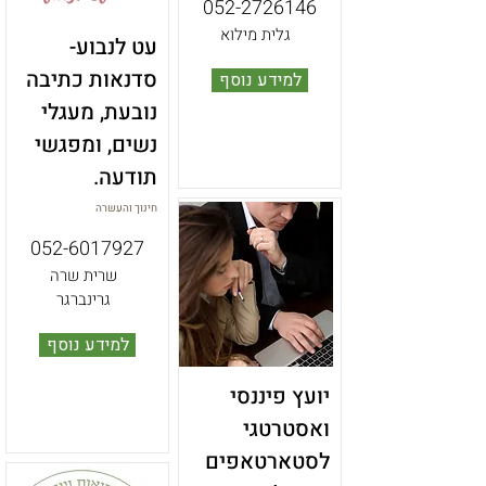
052-2726146
גלית מילוא
עט לנבוע-
סדנאות כתיבה
למידע נוסף
נובעת, מעגלי
נשים, ומפגשי
תודעה.
חינוך והעשרה
052-6017927
שרית שרה
גרינברגר
למידע נוסף
יועץ פיננסי
ואסטרטגי
לסטארטאפים