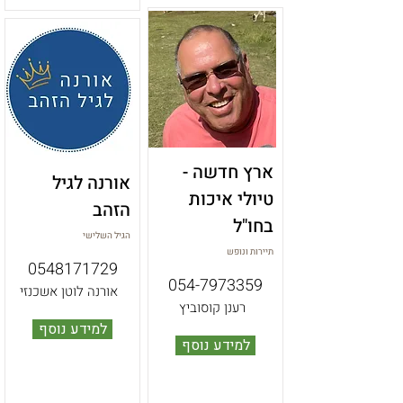
ארץ חדשה -
אורנה לגיל
טיולי איכות
הזהב
בחו"ל
הגיל השלישי
תיירות ונופש
0548171729
054-7973359
אורנה לוטן אשכנזי
רענן קוסוביץ
למידע נוסף
למידע נוסף