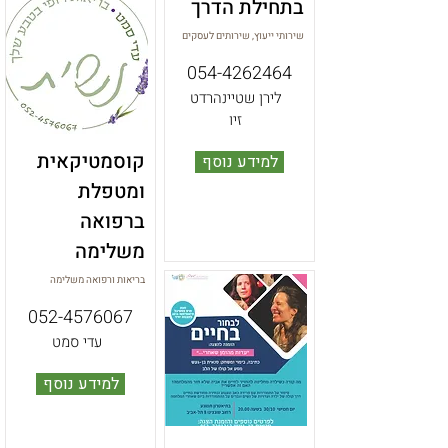
בתחילת הדרך
שירותי ייעוץ, שירותים לעסקים
054-4262464
לירן שטיינהרדט
זיו
קוסמטיקאית
למידע נוסף
ומטפלת
ברפואה
משלימה
בריאות ורפואה משלימה
052-4576067
עדי סמט
למידע נוסף