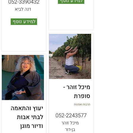
למידע נוסף
052-3390432
דנה לביא
למידע נוסף
מיכל זוהר -
סופרת
תרבות ואמנות
יעוץ והתאמה
052-2243577
לבתי אבות
מיכל זוהר
ודיור מוגן
בן-דור