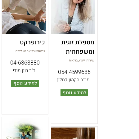
מטפלת זוגית
כירופרקט
ומשפחתית
בריאות ורפואה משלימה
שירותי ייעוץ, בריאות
04-6363880
ד"ר רונן מנדי
054-4599686
מירב הקמון כחלון
למידע נוסף
למידע נוסף