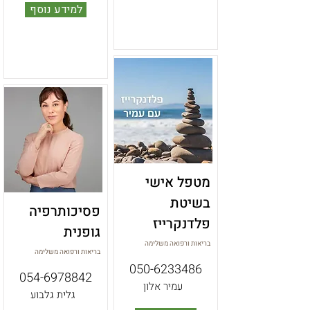
למידע נוסף
מטפל אישי
בשיטת
פסיכותרפיה
פלדנקרייז
גופנית
בריאות ורפואה משלימה
בריאות ורפואה משלימה
050-6233486
054-6978842
עמיר אלון
גלית גלבוע