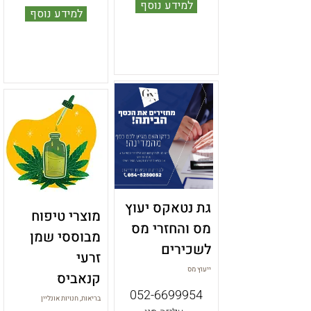
למידע נוסף
למידע נוסף
גת נטאקס יעוץ
מוצרי טיפוח
מס והחזרי מס
מבוססי שמן
לשכירים
זרעי
ייעוץ מס
קנאביס
052-6699954
בריאות, חנויות אונליין