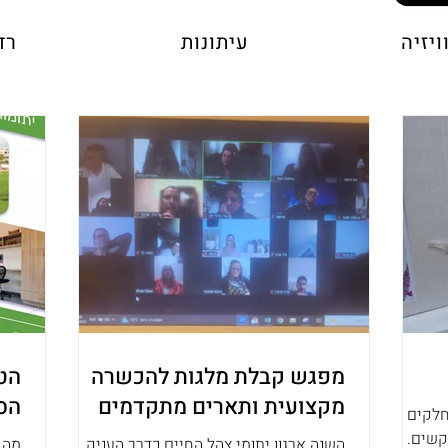
ויזיה
עיתונות
רד
מפגש קבלת מלגות להכשרה
הטב
מקצועית ותארים מתקדמים
הס
כמידי שנה מתנדבים של העמותה מחלקים סלי
קשים. כך
השנה ארגון יתומי צהל החיים כדרך העניק
מה 