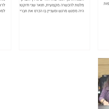
ות
מלגות להכשרה מקצועית, תואר שני ודוקטורט.
לראו
היה מפגש מרגש ומעניין בו הכרנו את חברי
למע
הקהילה, מה הם לומדים ומה הם הצרכים
אוה
שעולים מהשטח. המפגש היה בזום כדי
פעי
לאפשר לכולם להגיע ולקחת חלק. תודה
פעו
לתורמים שלנו ותודה על הזכות לתת, בצניעות
ראש
ובאהבה גדולה
תינ
יתומ
האק
הפר
לאו
רלוו