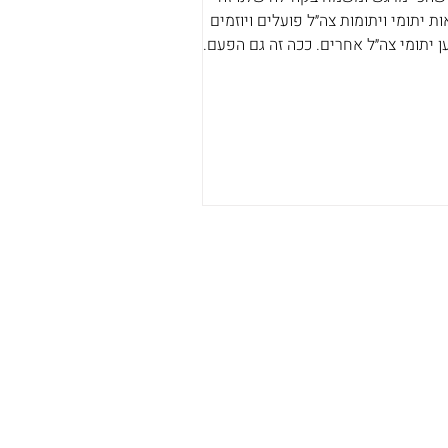
ת יתומי ויתומות צה״ל פועלים ויוזמים
ן יתומי צה״ל אחרים. ככה זה גם הפעם.
ד הראל, חבר קהילה שכבר שנים רבות
ל ועושה למען יתומי צה״ל, רקם שיתוף
לה ראשון ויחיד מסוגו עם החברה הכלכלית
ל"צ. במסגרת הפרויקט שאוהד מנהל,
תן הטבה מדהימה לסטודנטיות וסטודנטים
י ויתומות צה"ל, שלומדים בכל המוסדות
דמיים. אנחנו מצרפות כאן את כל
טים, ולכל שאלה אפשר לפנות ישירות
הד. נשמח מאוד שהמידע יגיע לכל מי שזה
נטי עבורו בקהילה.