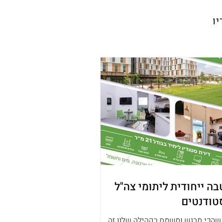
יו
ה ייחודית ליתומי צה"ל
טודנטים
שהכי מרגש ומשמח בקהילה שלנו זה