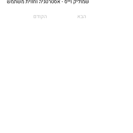
שמוליק וייס - אסטרטגיה וחווית משתמש
הבא
הקודם
חזרה ללוח העסקים
פרטי התקשרות >
לכבוד:
ארגון יתומי צה"ל החיים כדרך ע"ר
580717353
כתובת
:
אבנר בן נר 14 נס ציונה
Info.idforphans@gmail.com
050-4060851
|
052-2312839
תרומה
Donate