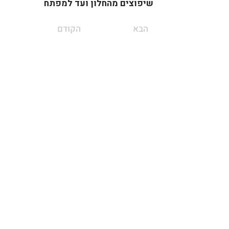
שיפוצים מהחלון ועד למפתח
הבא
הקודם
חזרה ללוח העסקים
פרטי התקשרות >
לכבוד:
ארגון יתומי צה"ל החיים כדרך ע"ר
580717353
כתובת
:
אבנר בן נר 14 נס ציונה
Info.idforphans@gmail.com
050-4060851
|
052-2312839
תרומה
Donate